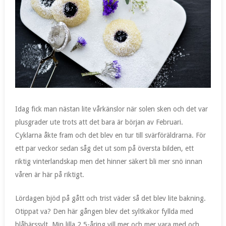
Idag fick man nästan lite vårkänslor när solen sken och det var
plusgrader ute trots att det bara är början av Februari.
Cyklarna åkte fram och det blev en tur till svärföräldrarna. För
ett par veckor sedan såg det ut som på översta bilden, ett
riktig vinterlandskap men det hinner säkert bli mer snö innan
våren är här på riktigt.
Lördagen bjöd på gått och trist väder så det blev lite bakning.
Otippat va? Den här gången blev det syltkakor fyllda med
blåbärssylt. Min lilla 2,5-åring vill mer och mer vara med och