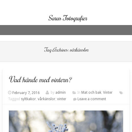
Saras Fotografier
Skip to content
Tag Archives:
vårkänslor
Vad hände med vintern?
February 7, 2016
by
admin
In
Mat och bak
,
Vinter
Tagged
syltkakor
,
vårkänslor
,
vinter
Leave a comment