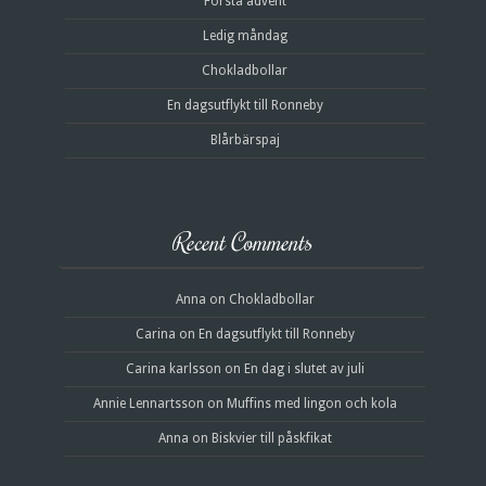
Första advent
Ledig måndag
Chokladbollar
En dagsutflykt till Ronneby
Blårbärspaj
Recent Comments
Anna
on
Chokladbollar
Carina
on
En dagsutflykt till Ronneby
Carina karlsson
on
En dag i slutet av juli
Annie Lennartsson
on
Muffins med lingon och kola
Anna
on
Biskvier till påskfikat