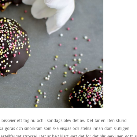
 biskvier ett tag nu och i söndags blev det av. Det tar en liten stund
a göras och smörkräm som ska vispas och stelna innan dom slutligen
ellfärgat strössel. Det är helt klart värt det för det blir verkligen gott, 