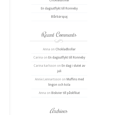
Chokladbollar
En dagsutflykt till Ronneby
Blårbärspaj
Recent Comments
Anna
on
Chokladbollar
Carina
on
En dagsutflykt till Ronneby
Carina karlsson
on
En dag i slutet av
juli
Annie Lennartsson
on
Muffins med
lingon och kola
Anna
on
Biskvier till påskfikat
Archives