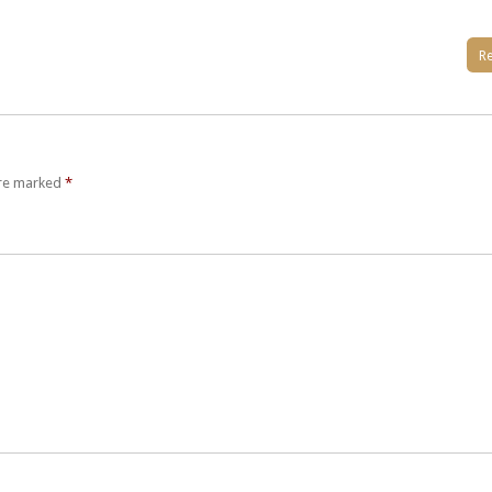
Re
are marked
*