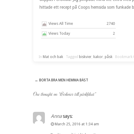
hittade ett recept på Coops hemsida som funkade bra
Views All Time
2740
Views Today
2
In
Mat och bak
Tagged
biskvier
,
kakor
,
påsk
Bookmark 
←
BORTA BRA MEN HEMMA BÄST
Post navigation
One thought on “
Biskvier till påskfikat
”
Anna
says:
March 25, 2016 at 1:34 am