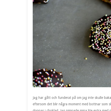
Jag har gått och funderat på om jag inte skulle baka
eftersom det blir några moment med bottnar som sk
doppas i choklad. Jag pimpade mina lite extra med past