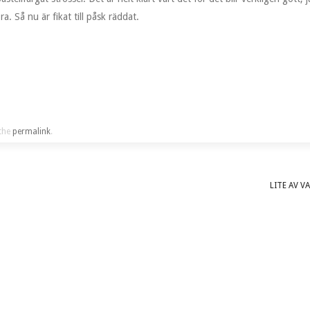
. Så nu är fikat till påsk räddat.
the
permalink
.
LITE AV V