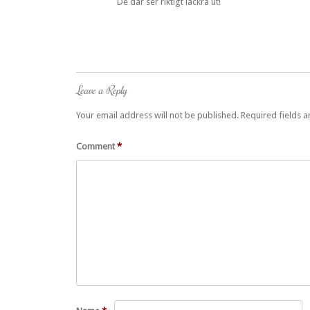
De där ser riktigt läckra ut!
Leave a Reply
Your email address will not be published.
Required fields 
Comment
*