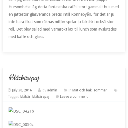
Hursomhelst låg detta fantastiska café i stort gammalt hus med
en jättestor glasveranda precis intill Ronnebyån, för det är ju
inte bara fikat som räknas miljön spelar ju faktiskt också stor
roll. Det blev sallad med varmrökt lax till lunch som avslutades
med kaffe och glass.
Blårbärspaj
July 30, 2016
by
admin
In
Mat och bak
,
sommar
Tagged
blåbär
,
blåbärspaj
Leave a comment