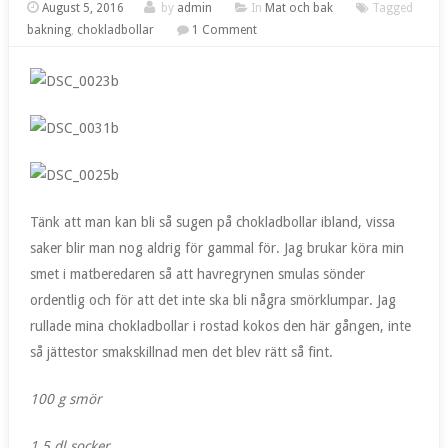
August 5, 2016
by
admin
In
Mat och bak
Tagged
bakning
,
chokladbollar
1 Comment
Tänk att man kan bli så sugen på chokladbollar ibland, vissa
saker blir man nog aldrig för gammal för. Jag brukar köra min
smet i matberedaren så att havregrynen smulas sönder
ordentlig och för att det inte ska bli några smörklumpar. Jag
rullade mina chokladbollar i rostad kokos den här gången, inte
så jättestor smakskillnad men det blev rätt så fint.
100 g smör
1,5 dl socker