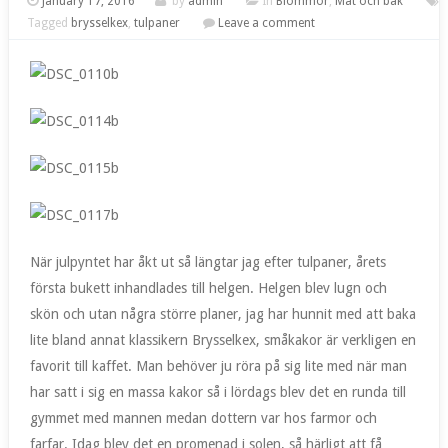
January 17, 2016
by
admin
In
Blommor
,
Mat och bak
Tagged
brysselkex
,
tulpaner
Leave a comment
När julpyntet har åkt ut så längtar jag efter tulpaner, årets
första bukett inhandlades till helgen. Helgen blev lugn och
skön och utan några större planer, jag har hunnit med att baka
lite bland annat klassikern Brysselkex, småkakor är verkligen en
favorit till kaffet. Man behöver ju röra på sig lite med när man
har satt i sig en massa kakor så i lördags blev det en runda till
gymmet med mannen medan dottern var hos farmor och
farfar. Idag blev det en promenad i solen, så härligt att få