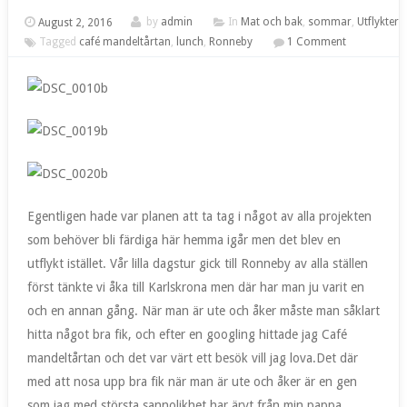
August 2, 2016
by
admin
In
Mat och bak
,
sommar
,
Utflykter
Tagged
café mandeltårtan
,
lunch
,
Ronneby
1 Comment
Egentligen hade var planen att ta tag i något av alla projekten
som behöver bli färdiga här hemma igår men det blev en
utflykt istället. Vår lilla dagstur gick till Ronneby av alla ställen
först tänkte vi åka till Karlskrona men där har man ju varit en
och en annan gång. När man är ute och åker måste man såklart
hitta något bra fik, och efter en googling hittade jag Café
mandeltårtan och det var värt ett besök vill jag lova.Det där
med att nosa upp bra fik när man är ute och åker är en gen
som jag med största sannolikhet har ärvt från min pappa.