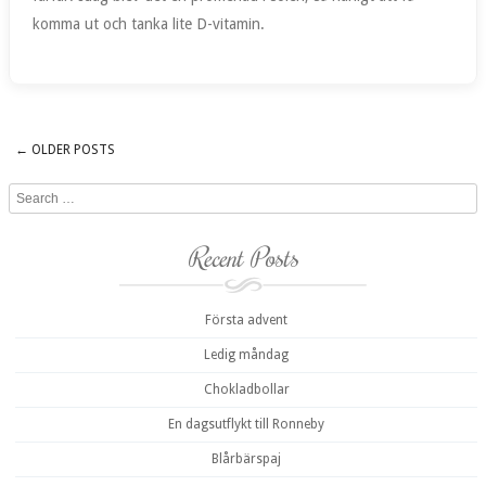
komma ut och tanka lite D-vitamin.
←
OLDER POSTS
Post navigation
Search
Recent Posts
Första advent
Ledig måndag
Chokladbollar
En dagsutflykt till Ronneby
Blårbärspaj