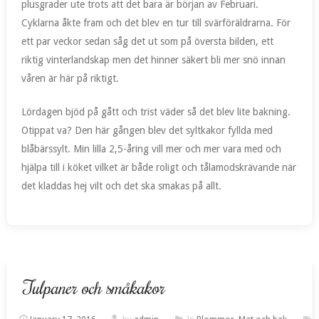
plusgrader ute trots att det bara är början av Februari.
Cyklarna åkte fram och det blev en tur till svärföräldrarna. För
ett par veckor sedan såg det ut som på översta bilden, ett
riktig vinterlandskap men det hinner säkert bli mer snö innan
våren är här på riktigt.
Lördagen bjöd på gått och trist väder så det blev lite bakning.
Otippat va? Den här gången blev det syltkakor fyllda med
blåbärssylt. Min lilla 2,5-åring vill mer och mer vara med och
hjälpa till i köket vilket är både roligt och tålamodskrävande när
det kladdas hej vilt och det ska smakas på allt.
Tulpaner och småkakor