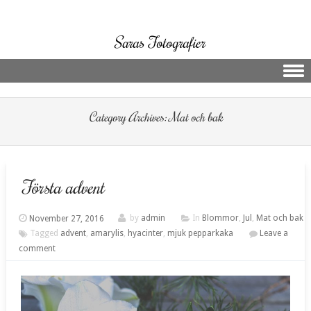
Saras Fotografier
Skip to content
Category Archives:
Mat och bak
Första advent
November 27, 2016
by
admin
In
Blommor
,
Jul
,
Mat och bak
Tagged
advent
,
amarylis
,
hyacinter
,
mjuk pepparkaka
Leave a
comment