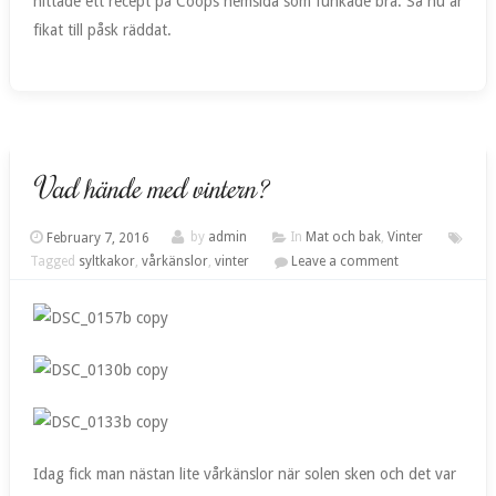
hittade ett recept på Coops hemsida som funkade bra. Så nu är
fikat till påsk räddat.
Vad hände med vintern?
February 7, 2016
by
admin
In
Mat och bak
,
Vinter
Tagged
syltkakor
,
vårkänslor
,
vinter
Leave a comment
Idag fick man nästan lite vårkänslor när solen sken och det var