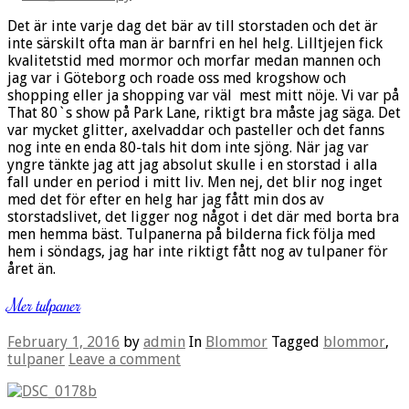
Det är inte varje dag det bär av till storstaden och det är
inte särskilt ofta man är barnfri en hel helg. Lilltjejen fick
kvalitetstid med mormor och morfar medan mannen och
jag var i Göteborg och roade oss med krogshow och
shopping eller ja shopping var väl mest mitt nöje. Vi var på
That 80`s show på Park Lane, riktigt bra måste jag säga. Det
var mycket glitter, axelvaddar och pasteller och det fanns
nog inte en enda 80-tals hit dom inte sjöng. När jag var
yngre tänkte jag att jag absolut skulle i en storstad i alla
fall under en period i mitt liv. Men nej, det blir nog inget
med det för efter en helg har jag fått min dos av
storstadslivet, det ligger nog något i det där med borta bra
men hemma bäst. Tulpanerna på bilderna fick följa med
hem i söndags, jag har inte riktigt fått nog av tulpaner för
året än.
Mer tulpaner
February 1, 2016
by
admin
In
Blommor
Tagged
blommor
,
tulpaner
Leave a comment