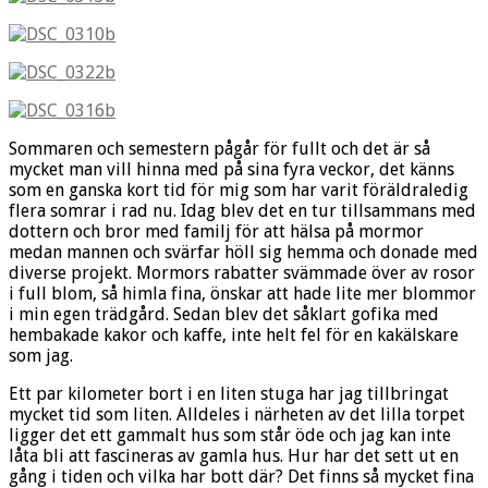
Sommaren och semestern pågår för fullt och det är så
mycket man vill hinna med på sina fyra veckor, det känns
som en ganska kort tid för mig som har varit föräldraledig
flera somrar i rad nu. Idag blev det en tur tillsammans med
dottern och bror med familj för att hälsa på mormor
medan mannen och svärfar höll sig hemma och donade med
diverse projekt. Mormors rabatter svämmade över av rosor
i full blom, så himla fina, önskar att hade lite mer blommor
i min egen trädgård. Sedan blev det såklart gofika med
hembakade kakor och kaffe, inte helt fel för en kakälskare
som jag.
Ett par kilometer bort i en liten stuga har jag tillbringat
mycket tid som liten. Alldeles i närheten av det lilla torpet
ligger det ett gammalt hus som står öde och jag kan inte
låta bli att fascineras av gamla hus. Hur har det sett ut en
gång i tiden och vilka har bott där? Det finns så mycket fina