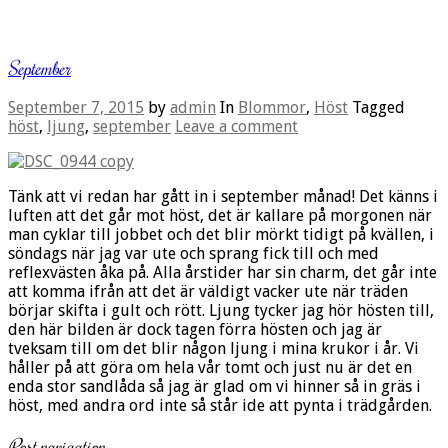
September
September 7, 2015
by
admin
In
Blommor
,
Höst
Tagged
höst
,
ljung
,
september
Leave a comment
Tänk att vi redan har gått in i september månad! Det känns i
luften att det går mot höst, det är kallare på morgonen när
man cyklar till jobbet och det blir mörkt tidigt på kvällen, i
söndags när jag var ute och sprang fick till och med
reflexvästen åka på. Alla årstider har sin charm, det går inte
att komma ifrån att det är väldigt vacker ute när träden
börjar skifta i gult och rött. Ljung tycker jag hör hösten till,
den här bilden är dock tagen förra hösten och jag är
tveksam till om det blir någon ljung i mina krukor i år. Vi
håller på att göra om hela vår tomt och just nu är det en
enda stor sandlåda så jag är glad om vi hinner så in gräs i
höst, med andra ord inte så står ide att pynta i trädgården.
Post navigation