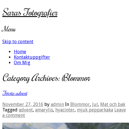
Saras Fotografier
Menu
Skip to content
Home
Kontaktuppgifter
Om Mig
Category Archives:
Blommor
Första advent
November 27, 2016
by
admin
In
Blommor
,
Jul
,
Mat och bak
Tagged
advent
,
amarylis
,
hyacinter
,
mjuk pepparkaka
Leave
a comment