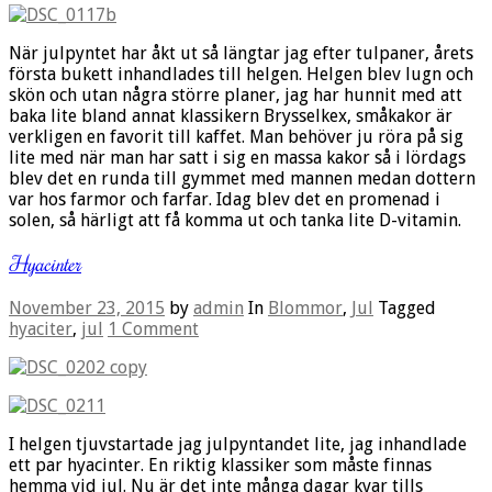
När julpyntet har åkt ut så längtar jag efter tulpaner, årets
första bukett inhandlades till helgen. Helgen blev lugn och
skön och utan några större planer, jag har hunnit med att
baka lite bland annat klassikern Brysselkex, småkakor är
verkligen en favorit till kaffet. Man behöver ju röra på sig
lite med när man har satt i sig en massa kakor så i lördags
blev det en runda till gymmet med mannen medan dottern
var hos farmor och farfar. Idag blev det en promenad i
solen, så härligt att få komma ut och tanka lite D-vitamin.
Hyacinter
November 23, 2015
by
admin
In
Blommor
,
Jul
Tagged
hyaciter
,
jul
1 Comment
I helgen tjuvstartade jag julpyntandet lite, jag inhandlade
ett par hyacinter. En riktig klassiker som måste finnas
hemma vid jul. Nu är det inte många dagar kvar tills