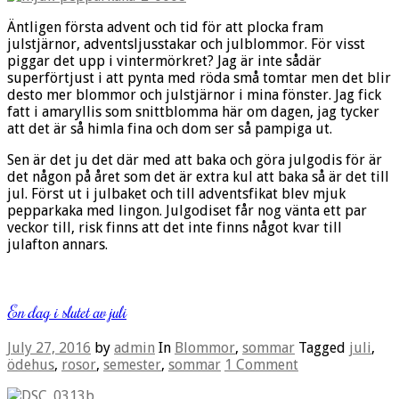
Äntligen första advent och tid för att plocka fram
julstjärnor, adventsljusstakar och julblommor. För visst
piggar det upp i vintermörkret? Jag är inte sådär
superförtjust i att pynta med röda små tomtar men det blir
desto mer blommor och julstjärnor i mina fönster. Jag fick
fatt i amaryllis som snittblomma här om dagen, jag tycker
att det är så himla fina och dom ser så pampiga ut.
Sen är det ju det där med att baka och göra julgodis för är
det någon på året som det är extra kul att baka så är det till
jul. Först ut i julbaket och till adventsfikat blev mjuk
pepparkaka med lingon. Julgodiset får nog vänta ett par
veckor till, risk finns att det inte finns något kvar till
julafton annars.
En dag i slutet av juli
July 27, 2016
by
admin
In
Blommor
,
sommar
Tagged
juli
,
ödehus
,
rosor
,
semester
,
sommar
1 Comment