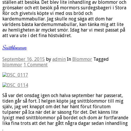
ställen att besöka. Det blev lite inhandling av blommor och
grönsaker och ett besök på mormors surdegsbageri i Stora
Rör och givetvis köpte vi med oss bröd och
kardemummabullar. Jag skulle nog säga att dom har
världens bästa kardemummabullar, kan tänka mig att lite
av hemligheten är mycket smör. Idag har vi mest passat på
att vara ute i det fina höstvädret.
Snittblommor
September 16, 2015
by
admin
In
Blommor
Tagged
blommor
1 Comment
Så var det onsdag igen och halva september har passerat,
tiden går så fort. I helgen köpte jag snittblommor till mig
själv, jag vet knappt om det har hänt förut förutom
tulpaner på Ica när det är säsong för det. Det känns lite
lyxigt med snittblommor på bordet och dom är fortfarande
lika fina trots att det har gått några dagar sedan inhandling
.