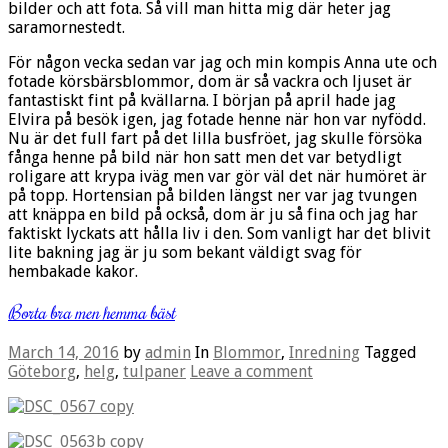
bilder och att fota. Så vill man hitta mig där heter jag
saramornestedt.
För någon vecka sedan var jag och min kompis Anna ute och
fotade körsbärsblommor, dom är så vackra och ljuset är
fantastiskt fint på kvällarna. I början på april hade jag
Elvira på besök igen, jag fotade henne när hon var nyfödd.
Nu är det full fart på det lilla busfröet, jag skulle försöka
fånga henne på bild när hon satt men det var betydligt
roligare att krypa iväg men var gör väl det när humöret är
på topp. Hortensian på bilden längst ner var jag tvungen
att knäppa en bild på också, dom är ju så fina och jag har
faktiskt lyckats att hålla liv i den. Som vanligt har det blivit
lite bakning jag är ju som bekant väldigt svag för
hembakade kakor.
Borta bra men hemma bäst
March 14, 2016
by
admin
In
Blommor
,
Inredning
Tagged
Göteborg
,
helg
,
tulpaner
Leave a comment