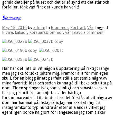
gamla detaljer på huset och det är så synd att det står och
förfaller, tänk vad fint det kunde ha varit!
Lite av varje
May 15, 2016
by
admin
In
Blommor
,
Porträtt
,
Vår
Tagged
Elvira
,
kakaor
,
Körsbärsblommor
,
vår
Leave a comment
Här har det inte blivit någon uppdatering på riktigt länge
men jag ska försöka bättra mig. Framför allt för min egen
skull, för en blogg är ett perfekt ställe att samla några av
mina favoritbilder och sedan kunna gå till baka och titta på
dom. Tiden springer iväg som vanligt och senaste veckan
har jag prioriterat ann njuta av det härliga
försommarvädret. Lite bilder har det förstås blivit några av
dom har hamnat på instagram. Jag har skaffat mig ett
instagramkonto typ hundra år efter alla andra vilket jag
egentligen borde ha gjort för längesedan jag som älskar