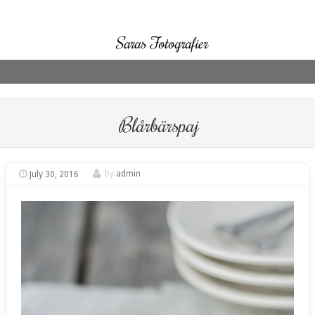
Saras Fotografier
Skip to content
Blårbärspaj
July 30, 2016
by
admin