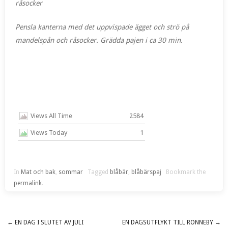
råsocker
Pensla kanterna med det uppvispade ägget och strö på
mandelspån och råsocker. Grädda pajen i ca 30 min.
Views All Time
2584
Views Today
1
In
Mat och bak
,
sommar
Tagged
blåbär
,
blåbärspaj
Bookmark the
permalink
.
←
EN DAG I SLUTET AV JULI
EN DAGSUTFLYKT TILL RONNEBY
→