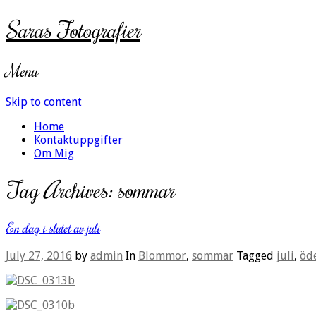
Saras Fotografier
Menu
Skip to content
Home
Kontaktuppgifter
Om Mig
Tag Archives:
sommar
En dag i slutet av juli
July 27, 2016
by
admin
In
Blommor
,
sommar
Tagged
juli
,
öd