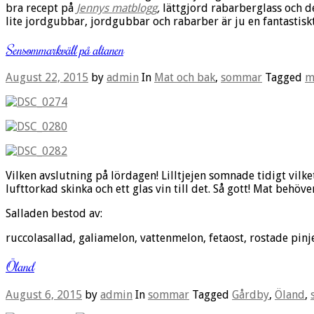
bra recept på
Jennys matblogg
,
lättgjord rabarberglass och d
lite jordgubbar, jordgubbar och rabarber är ju en fantastis
Sensommarkväll på altanen
August 22, 2015
by
admin
In
Mat och bak
,
sommar
Tagged
m
Vilken avslutning på lördagen! Lilltjejen somnade tidigt vilk
lufttorkad skinka och ett glas vin till det. Så gott! Mat behöv
Salladen bestod av:
ruccolasallad, galiamelon, vattenmelon, fetaost, rostade pinj
Öland
August 6, 2015
by
admin
In
sommar
Tagged
Gårdby
,
Öland
,