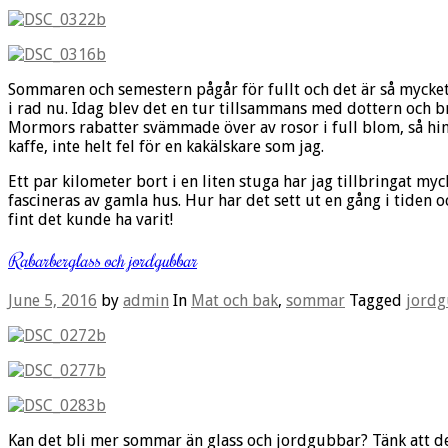
Sommaren och semestern pågår för fullt och det är så mycket 
i rad nu. Idag blev det en tur tillsammans med dottern och
Mormors rabatter svämmade över av rosor i full blom, så him
kaffe, inte helt fel för en kakälskare som jag.
Ett par kilometer bort i en liten stuga har jag tillbringat myc
fascineras av gamla hus. Hur har det sett ut en gång i tiden oc
fint det kunde ha varit!
Rabarberglass och jordgubbar
June 5, 2016
by
admin
In
Mat och bak
,
sommar
Tagged
jord
Kan det bli mer sommar än glass och jordgubbar? Tänk att det