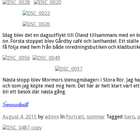
Idag blev det en dagsutflykt till Öland tillsammans med en ko
ön. Första stoppet blev Gårdby café och lanthandel. Ett stäl
få följa med hem från både inredningsbutiken och klädbutiken
Nästa stopp blev Mormors stenugnsbageri i Stora Rör. Jag h
och som jag köpte med mig hem. Det här är helt klart värt et
bli ett besök där nästa gång.
Sommarkväll
August 4, 2015
by
admin
In
Porträtt
,
sommar
Tagged
barn
,
p