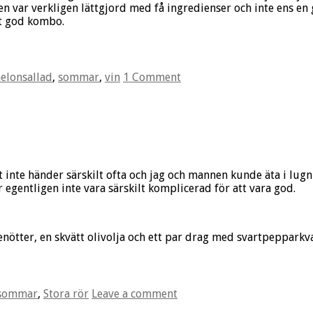
en var verkligen lättgjord med få ingredienser och inte ens e
kt god kombo.
elonsallad
,
sommar
,
vin
1 Comment
et inte händer särskilt ofta och jag och mannen kunde äta i lu
er egentligen inte vara särskilt komplicerad för att vara god.
enötter, en skvätt olivolja och ett par drag med svartpepparkv
sommar
,
Stora rör
Leave a comment