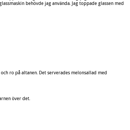
n glassmaskin behövde jag använda. Jag toppade glassen med
gn och ro på altanen. Det serverades melonsallad med
arnen över det.