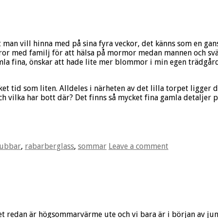
man vill hinna med på sina fyra veckor, det känns som en gans
 bror med familj för att hälsa på mormor medan mannen och sv
la fina, önskar att hade lite mer blommor i min egen trädgår
ket tid som liten. Alldeles i närheten av det lilla torpet ligger
h vilka har bott där? Det finns så mycket fina gamla detaljer på
gubbar
,
rabarberglass
,
sommar
Leave a comment
 redan är högsommarvärme ute och vi bara är i början av juni, 