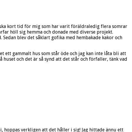
ka kort tid för mig som har varit föräldraledig flera somrar
ärfar höll sig hemma och donade med diverse projekt.
d. Sedan blev det såklart gofika med hembakade kakor och
 det ett gammalt hus som står öde och jag kan inte låta bli att
 huset och det är så synd att det står och förfaller, tänk vad
hoppas verkligen att det håller i sig! Jag hittade ännu ett