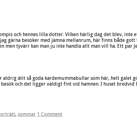
mpis och hennes lilla dotter. Vilken härlig dag det blev, inte 
le jag gärna besöker med jämna mellanrum, här finns både gott
 men tyvärr kan man ju inte handla allt man vill ha. Ett par J
ar aldrig ätit så goda kardemummabullar som här, helt galet 
t besök och det ligger väldigt fint vid hamnen. I huset bredvi
orträtt
,
sommar
1 Comment