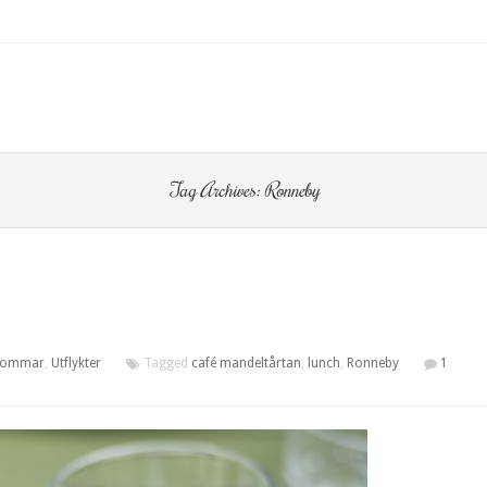
O CONTENT
Tag Archives:
Ronneby
sommar
,
Utflykter
Tagged
café mandeltårtan
,
lunch
,
Ronneby
1