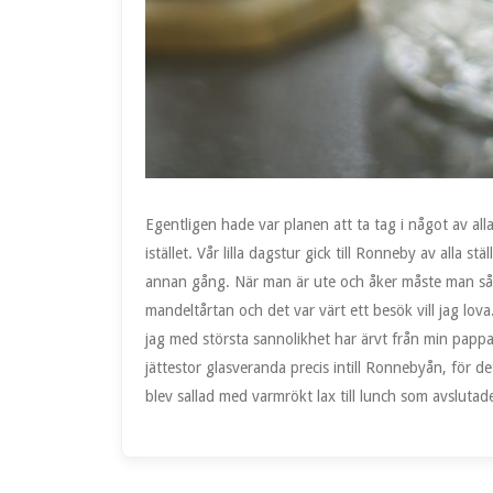
Egentligen hade var planen att ta tag i något av al
istället. Vår lilla dagstur gick till Ronneby av alla s
annan gång. När man är ute och åker måste man såkla
mandeltårtan och det var värt ett besök vill jag lo
jag med största sannolikhet har ärvt från min pappa
jättestor glasveranda precis intill Ronnebyån, för det
blev sallad med varmrökt lax till lunch som avslutad