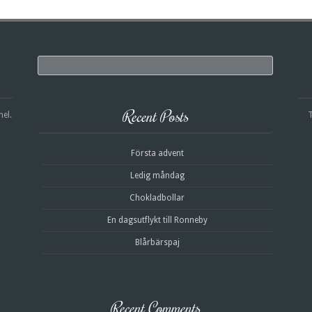
Search
Recent Posts
nel.
T
Första advent
Ledig måndag
Chokladbollar
En dagsutflykt till Ronneby
Blårbärspaj
Recent Comments