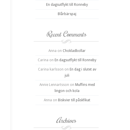
En dagsutflykt till Ronneby
Blårbärspaj
Recent Comments
Anna
on
Chokladbollar
Carina
on
En dagsutflykt till Ronneby
Carina karlsson
on
En dag i slutet av
juli
Annie Lennartsson
on
Muffins med
lingon och kola
Anna
on
Biskvier till påskfikat
Archives