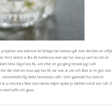
la projekten som behöver bli färdiga här hemma igår men det blev en utfly
tällen först tänkte vi åka till Karlskrona men där har man ju varit en och en
rt hitta något bra fik, och efter en googling hittade jag Café
va.Det där med att nosa upp bra fik när man är ute och åker är en gen som
. Hursomhelst låg detta fantastiska café i stort gammalt hus med en
 är ju inte bara fikat som räknas miljön spelar ju faktiskt också stor roll. 
es med kaffe och glass.