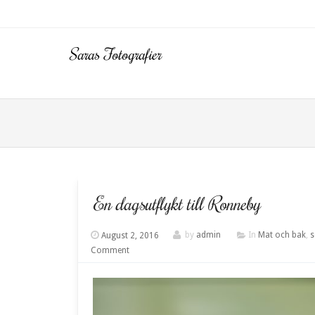
Saras Fotografier
Menu
SKIP T
En dagsutflykt till Ronneby
August 2, 2016
by
admin
In
Mat och bak
,
Comment