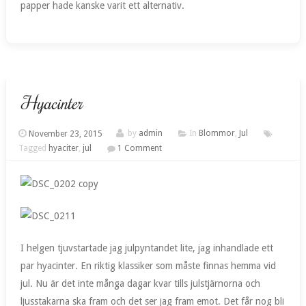
papper hade kanske varit ett alternativ.
Hyacinter
November 23, 2015
by
admin
In
Blommor
,
Jul
Tagged
hyaciter
,
jul
1 Comment
I helgen tjuvstartade jag julpyntandet lite, jag inhandlade ett
par hyacinter. En riktig klassiker som måste finnas hemma vid
jul. Nu är det inte många dagar kvar tills julstjärnorna och
ljusstakarna ska fram och det ser jag fram emot. Det får nog bli