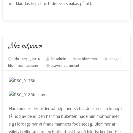
det kladdas hej vilt och det ska smakas på allt.
Mer tulpaner
February 1, 2016
by
admin
In
Blommor
Tagged
blommor
,
tulpaner
Leave a comment
Här kommer fler bilder på tulpaner, så här års kan man knappt
få nog av dem! Den här fina buketten hade min mormor med
sig i lördags när vi firade mannens födelsedag. Blommor är
väldigt roligt att fota och blir oftast bra på bild tycker jag. Här