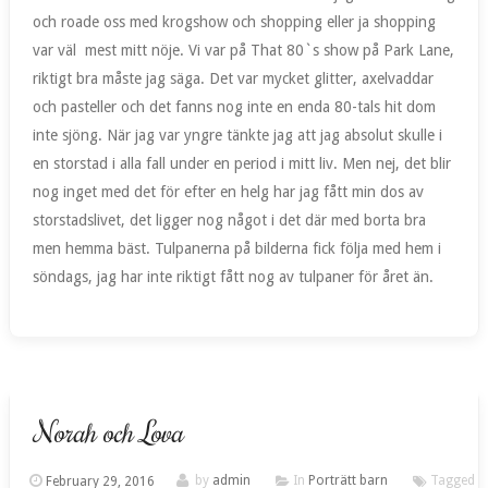
och roade oss med krogshow och shopping eller ja shopping
var väl mest mitt nöje. Vi var på That 80`s show på Park Lane,
riktigt bra måste jag säga. Det var mycket glitter, axelvaddar
och pasteller och det fanns nog inte en enda 80-tals hit dom
inte sjöng. När jag var yngre tänkte jag att jag absolut skulle i
en storstad i alla fall under en period i mitt liv. Men nej, det blir
nog inget med det för efter en helg har jag fått min dos av
storstadslivet, det ligger nog något i det där med borta bra
men hemma bäst. Tulpanerna på bilderna fick följa med hem i
söndags, jag har inte riktigt fått nog av tulpaner för året än.
Norah och Lova
February 29, 2016
by
admin
In
Porträtt barn
Tagged